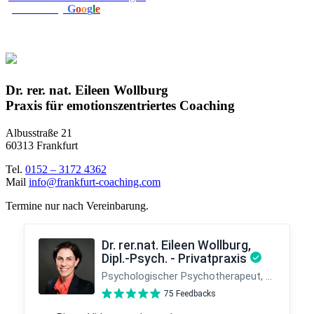
powered by
G
o
o
g
l
e
Bewerten Sie uns
Dr. rer. nat. Eileen Wollburg
Praxis für emotionszentriertes Coaching
Albusstraße 21
60313 Frankfurt
Tel.
0152 – 3172 4362
Mail
info@frankfurt-coaching.com
Termine nur nach Vereinbarung.